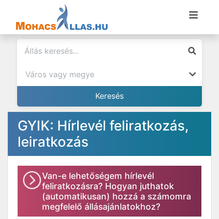
GYIK: Hírlevél feliratkozás,
leiratkozás
Van-e lehetőségem hírlevél
feliratkozásra? Hogyan juthatok
(automatikusan) hozzá a számomra
megfelelő állásajánlatokhoz?