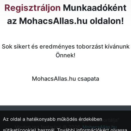
Regisztráljon
Munkaadóként
az MohacsAllas.hu oldalon!
Sok sikert és eredményes toborzást kívánunk
Önnek!
MohacsAllas.hu csapata
Az oldal a hatékonyabb működés érdekében
"Mohács, Baranya vármegyei régió állásportálja"
Minden jog fentartva © 2026.
MohacsAllas.hu
sütiket(cookie) használ. További információkért olvassa