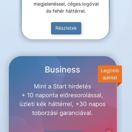
megjelenéssel, céges logóval
és fehér háttérrel.
Részletek
Business
Legjobb
ajánlat
Mint a Start hirdetés
+ 10 naponta előresorolással,
üzleti kék háttérrel, +30 napos
toborzási garanciával.