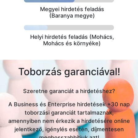
Megyei hirdetés feladás
(Baranya megye)
Helyi hirdetés feladás (Mohács,
Mohács és környéke)
Toborzás garanciával!
Szeretne garanciát a hirdetéshez?
A Business és Enterprise hirdetések +30 nap
toborzási garanciát tartalmaznak,
amennyiben nem érkezik a hirdetésére online
jelentkező, igénylés esetén, díjmentesen
meghosszabbítjuk azt!