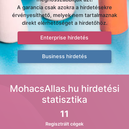
A garancia csak azokra a hirdetésekre
érvényesíthető, melyek nem tartalmaznak
direkt elérhetőséget a hirdetőhöz.
Enterprise hirdetés
Business hirdetés
MohacsAllas.hu hirdetési
statisztika
11
Regisztrált cégek