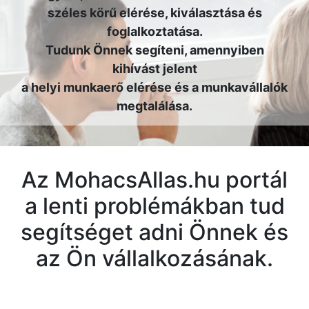
széles körű elérése, kiválasztása és
foglalkoztatása.
Tudunk Önnek segíteni, amennyiben
kihívást jelent
a helyi munkaerő elérése és a munkavállalók
megtalálása.
Az MohacsAllas.hu portál
a lenti problémákban tud
segítséget adni Önnek és
az Ön vállalkozásának.