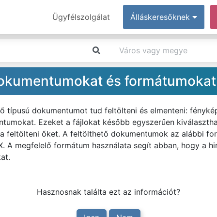
Ügyfélszolgálat
Álláskeresőknek
 dokumentumokat és formátumokat
típusú dokumentumot tud feltölteni és elmenteni: fényképet
tumokat. Ezeket a fájlokat később egyszerűen kiválaszthat
a feltölteni őket. A feltölthető dokumentumok az alábbi f
 A megfelelő formátum használata segít abban, hogy a hi
at.
Hasznosnak találta ezt az információt?