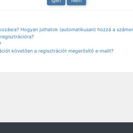
Igen
Nem
atkozásra? Hogyan juthatok (automatikusan) hozzá a számo
regisztrációra?
?
ciót követően a regisztrációt megerősítő e-mailt?