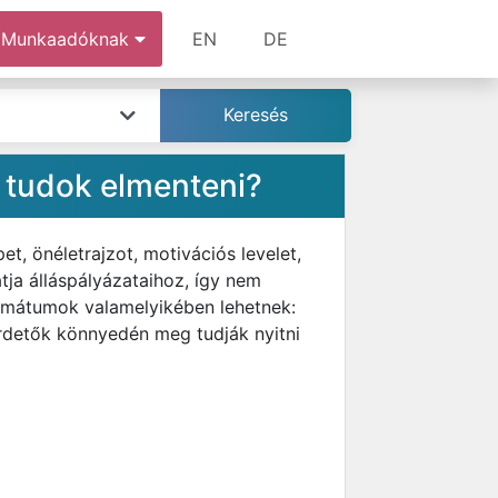
Munkaadóknak
EN
DE
 tudok elmenteni?
, önéletrajzot, motivációs levelet,
ja álláspályázataihoz, így nem
ormátumok valamelyikében lehetnek:
rdetők könnyedén meg tudják nyitni