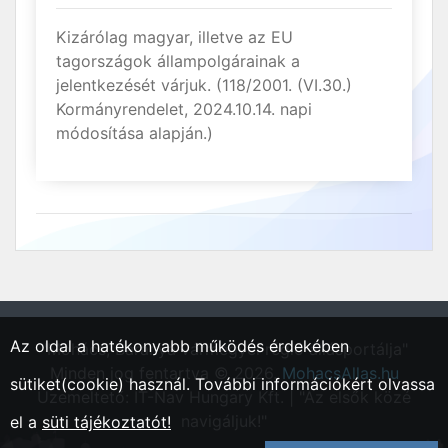
Kizárólag magyar, illetve az EU
tagországok állampolgárainak a
jelentkezését várjuk. (118/2001. (VI.30.)
Kormányrendelet, 2024.10.14. napi
módosítása alapján.)
Az oldal a hatékonyabb működés érdekében
"Mohács, Baranya vármegyei régió állásportálja"
Minden jog fentartva © 2026.
MohacsAllas.hu
sütiket(cookie) használ. További információkért olvassa
Üzemeltető: IT-Nav Hungary Kft. | "Az elsők közé
navigáljuk!"
el a
süti tájékoztatót!