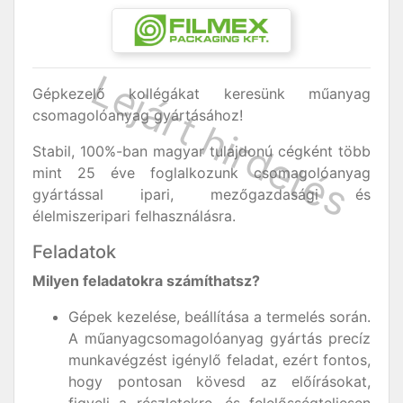
Gépkezelő kollégákat keresünk műanyag
csomagolóanyag gyártásához!
Stabil, 100%-ban magyar tulajdonú cégként több
mint 25 éve foglalkozunk csomagolóanyag
gyártással ipari, mezőgazdasági és
élelmiszeripari felhasználásra.
Feladatok
Milyen feladatokra számíthatsz?
Gépek kezelése, beállítása a termelés során.
A műanyagcsomagolóanyag gyártás precíz
munkavégzést igénylő feladat, ezért fontos,
hogy pontosan kövesd az előírásokat,