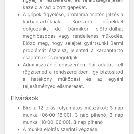
figyelj a részletekre, és felelősségteljesen
kezeld a rád bízott gépeket.
A gépek figyelése, probléma esetén jelzés a
karbantartóknak. Korszerű gépekkel
dolgozunk, de bármikor előfordulhat
meghibásodás vagy rendellenes működés.
Előzd meg, hogy selejtet gyártsunk! Bármi
problémát észlelsz, jelentsd a karbantartó
csapatnak és megoldják.
Adminisztráció egyszerűen. Pár adatot kell
rögzítened a rendszereikben, így biztosítod
a hatékony működést és az egyéni
teljesítményed elismerését.
Elvárások
Bírd a 12 órás folyamatos műszakot: 3 nap
munka (06:00–18:00), 3 nap pihenő, 3 nap
munka (18:00–06:00), 3 nap pihenő
A munka előírás szerinti végzése.