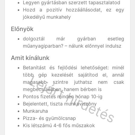
Legyen gyártásban szerzett tapasztalatod
Hozd a pozitív hozzáállásodat, ez egy
jókedélyű munkahely
Előnyök
dolgoztál már gyárban esetleg
műanyagiparban? – nálunk előnnyel indulsz
Amit kínálunk
Betanítást és fejlődési lehetőséget: minél
több gép kezelését sajátítod el, annál
magasabb szintre juthatsz nem csak
megbecsülésben, hanem bérben is
Pontos fizetés minden hónap 10-ig
Bejelentett, tiszta munkaviszony
Munkaruha
Pizza- és gyümölcsnap
Kis létszámú 4-6 fős műszakok