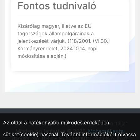
Fontos tudnivaló
Kizárólag magyar, illetve az EU
tagországok állampolgárainak a
jelentkezését várjuk. (118/2001. (VI.30.)
Kormányrendelet, 2024.10.14. napi
módosítása alapján.)
Az oldal a hatékonyabb működés érdekében
"Mohács, Baranya vármegyei régió állásportálja"
Minden jog fentartva © 2026.
MohacsAllas.hu
sütiket(cookie) használ. További információkért olvassa
Üzemeltető: IT-Nav Hungary Kft. | "Az elsők közé