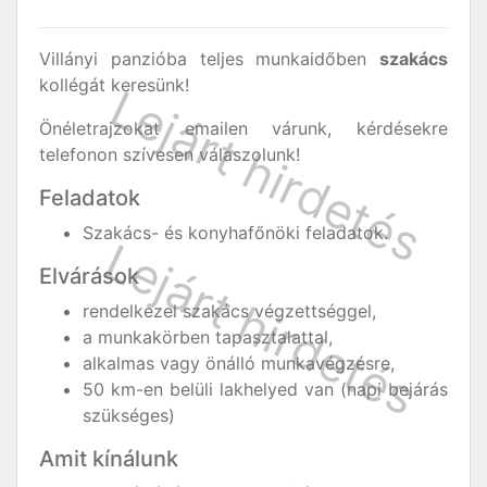
Villányi panzióba teljes munkaidőben
szakács
kollégát keresünk!
Önéletrajzokat emailen várunk, kérdésekre
telefonon szívesen válaszolunk!
Feladatok
Szakács- és konyhafőnöki feladatok.
Elvárások
rendelkezel szakács végzettséggel,
a munkakörben tapasztalattal,
alkalmas vagy önálló munkavégzésre,
50 km-en belüli lakhelyed van (napi bejárás
szükséges)
Amit kínálunk