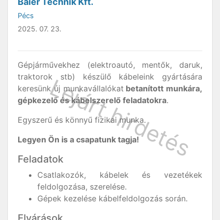
Baier Technik Kft.
Pécs
2025. 07. 23.
Gépjárművekhez (elektroautó, mentők, daruk,
traktorok stb) készülő kábeleink gyártására
keresünk új munkavállalókat
betanított munkára,
gépkezelő és kábelszerelő feladatokra
.
Egyszerű és könnyű fizikai munka.
Legyen Ön is a csapatunk tagja!
Feladatok
Csatlakozók, kábelek és vezetékek
feldolgozása, szerelése.
Gépek kezelése kábelfeldolgozás során.
Elvárások