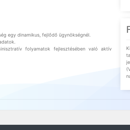
ség egy dinamikus, fejlődő ügynökségnél.
adatok.
K
isztratív folyamatok fejlesztésében való aktív
t
j
(
n