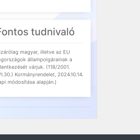
Fontos tudnivaló
izárólag magyar, illetve az EU
agországok állampolgárainak a
elentkezését várjuk. (118/2001.
VI.30.) Kormányrendelet, 2024.10.14.
api módosítása alapján.)