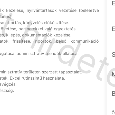
E
ák kezelése, nyilvántartások vezetése (beleértve
it is).
olattartás, könyvelés előkészítése.
E
vetése, partnerekkel való egyeztetés.
és, kilépés, dokumentációk kezelése.
atok frissítése, riportok, belső kommunikáció
atása, adminisztratív teendők ellátása.
nisztratív területen szerzett tapasztalat.
ek, Excel rutinszintű használata.
avégzés.
észség.
Ö