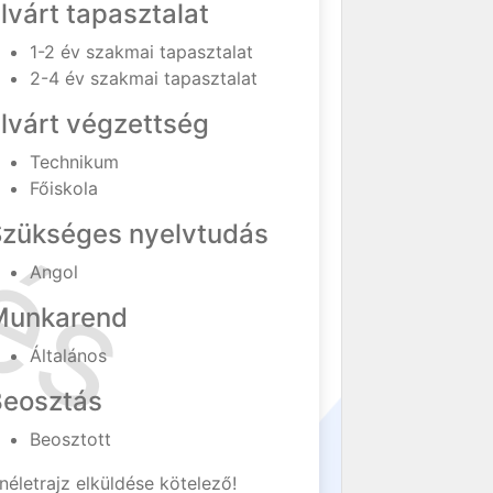
lvárt tapasztalat
1-2 év szakmai tapasztalat
2-4 év szakmai tapasztalat
lvárt végzettség
Technikum
Főiskola
Szükséges nyelvtudás
Angol
Munkarend
Általános
Beosztás
Beosztott
néletrajz elküldése kötelező!