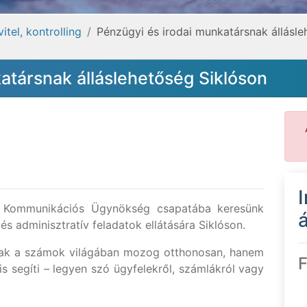
tel, kontrolling
Pénzügyi és irodai munkatársnak állásle
atársnak álláslehetőség Siklóson
y Kommunikációs Ügynökség csapatába keresünk
á
s adminisztratív feladatok ellátására Siklóson.
sak a számok világában mozog otthonosan, hanem
F
s segíti – legyen szó ügyfelekről, számlákról vagy