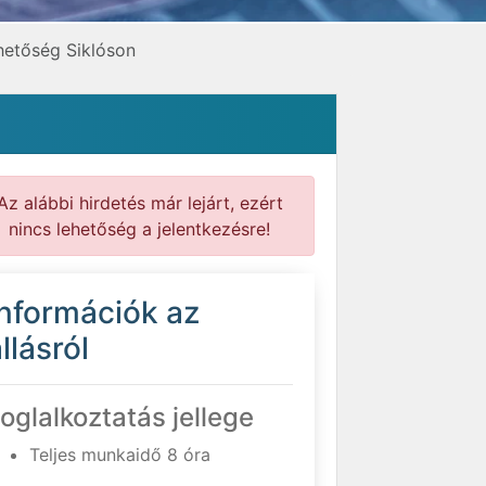
hetőség Siklóson
Az alábbi hirdetés már lejárt, ezért
nincs lehetőség a jelentkezésre!
Információk az
llásról
oglalkoztatás jellege
Teljes munkaidő 8 óra