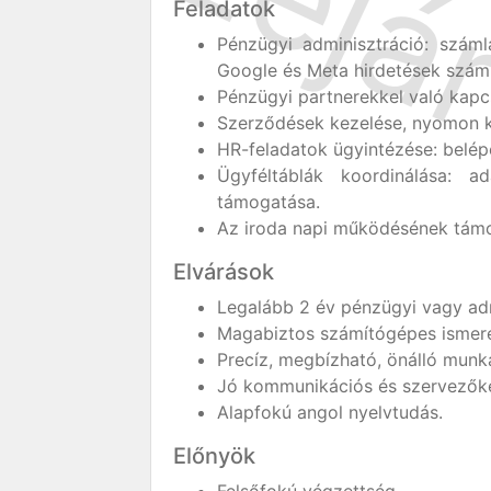
Feladatok
Pénzügyi adminisztráció: száml
Google és Meta hirdetések számlá
Pénzügyi partnerekkel való kapcs
Szerződések kezelése, nyomon kö
HR-feladatok ügyintézése: belép
Ügyféltáblák koordinálása: ad
támogatása.
Az iroda napi működésének támog
Elvárások
Legalább 2 év pénzügyi vagy admi
Magabiztos számítógépes ismeret
Precíz, megbízható, önálló munk
Jó kommunikációs és szervezők
Alapfokú angol nyelvtudás.
Előnyök