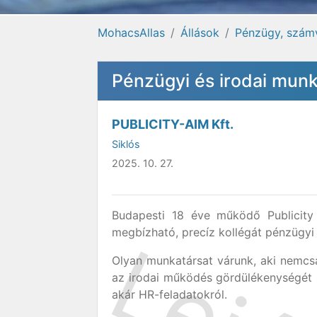
MohacsAllas
Állások
Pénzügy, számvi
Pénzügyi és irodai munk
PUBLICITY-AIM Kft.
Siklós
2025. 10. 27.
Budapesti 18 éve működő Publicit
megbízható, precíz kollégát pénzügyi é
Olyan munkatársat várunk, aki nemc
az irodai működés gördülékenységét i
akár HR-feladatokról.