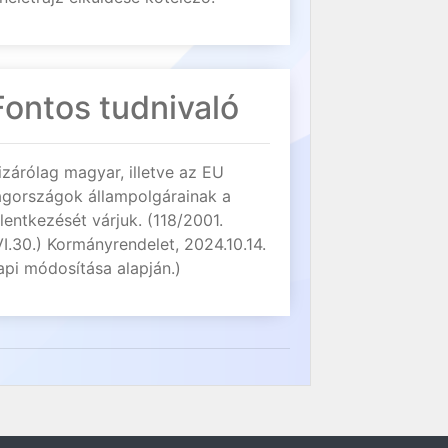
Fontos tudnivaló
izárólag magyar, illetve az EU
agországok állampolgárainak a
elentkezését várjuk. (118/2001.
VI.30.) Kormányrendelet, 2024.10.14.
api módosítása alapján.)