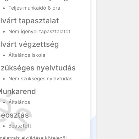
Teljes munkaidő 8 óra
lvárt tapasztalat
Nem igényel tapasztalatot
lvárt végzettség
Általános iskola
Szükséges nyelvtudás
Nem szükséges nyelvtudás
Munkarend
Általános
Beosztás
Beosztott
néletrajz elküldése kötelező!