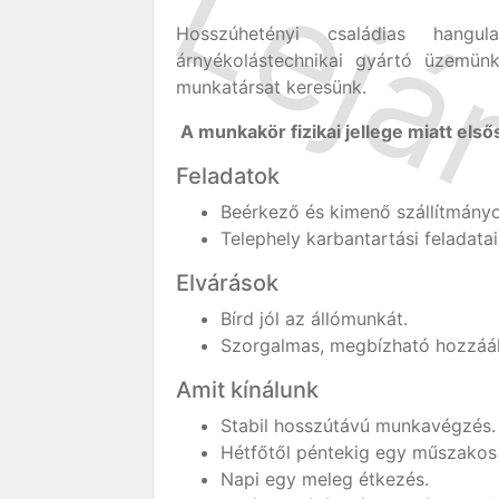
Hosszúhetényi családias hangu
árnyékolástechnikai gyártó üzemün
munkatársat keresünk.
A munkakör fizikai jellege miatt első
Feladatok
Beérkező és kimenő szállítmányo
Telephely karbantartási feladata
Elvárások
Bírd jól az állómunkát.
Szorgalmas, megbízható hozzáál
Amit kínálunk
Stabil hosszútávú munkavégzés.
Hétfőtől péntekig egy műszakos
Napi egy meleg étkezés.