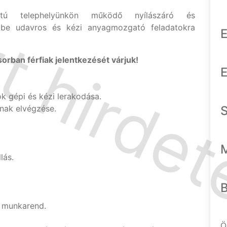
latú telephelyünkön működő nyílászáró és
kbe udavros és kézi anyagmozgató feladatokra
E
sorban férfiak jelentkezését várjuk!
E
k gépi és kézi lerakodása.
inak elvégzése.
lás.
 munkarend.
Ö