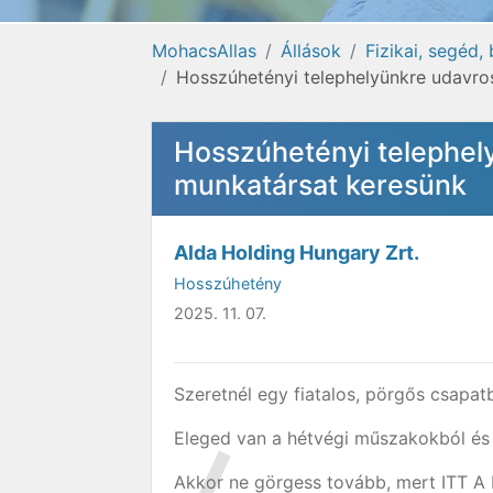
MohacsAllas
Állások
Fizikai, segéd,
Hosszúhetényi telephelyünkre udavro
Hosszúhetényi telephel
munkatársat keresünk
Alda Holding Hungary Zrt.
Hosszúhetény
2025. 11. 07.
Szeretnél egy fiatalos, pörgős csapa
Eleged van a hétvégi műszakokból é
Akkor ne görgess tovább, mert ITT 