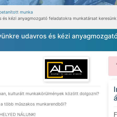
 betanított munka
s és kézi anyagmozgató feladatokra munkatársat keresünk
yünkre udavros és kézi anyagmozgató
tban, kulturált munkakörülmények között dolgozni?
á
s a több műszakos munkarendből?
F
A HELYED NÁLUNK!