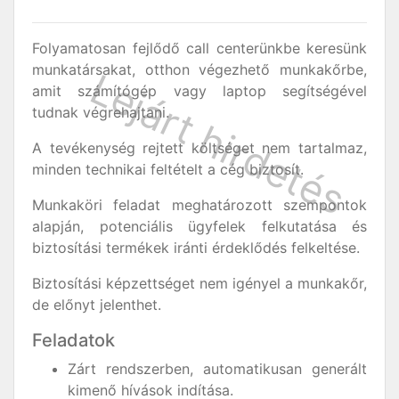
Folyamatosan fejlődő call centerünkbe keresünk
munkatársakat, otthon végezhető munkakőrbe,
amit számítógép vagy laptop segítségével
tudnak végrehajtani.
A tevékenység rejtett költséget nem tartalmaz,
minden technikai feltételt a cég biztosít.
Munkaköri feladat meghatározott szempontok
alapján, potenciális ügyfelek felkutatása és
biztosítási termékek iránti érdeklődés felkeltése.
Biztosítási képzettséget nem igényel a munkakőr,
de előnyt jelenthet.
Feladatok
Zárt rendszerben, automatikusan generált
kimenő hívások indítása.