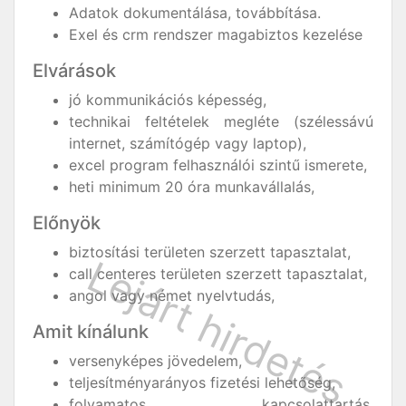
Adatok dokumentálása, továbbítása.
Exel és crm rendszer magabiztos kezelése
Elvárások
jó kommunikációs képesség,
technikai feltételek megléte (szélessávú
internet, számítógép vagy laptop),
excel program felhasználói szintű ismerete,
heti minimum 20 óra munkavállalás,
Előnyök
biztosítási területen szerzett tapasztalat,
call centeres területen szerzett tapasztalat,
angol vagy német nyelvtudás,
Amit kínálunk
versenyképes jövedelem,
teljesítményarányos fizetési lehetőség,
folyamatos kapcsolattartás,