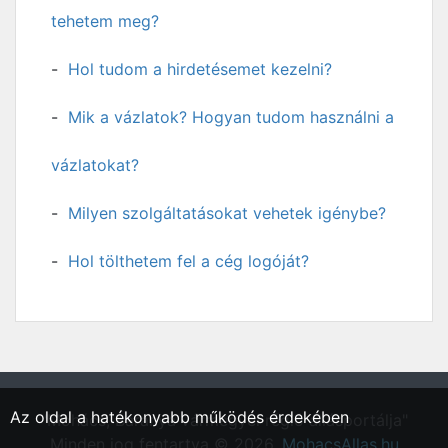
tehetem meg?
Hol tudom a hirdetésemet kezelni?
Mik a vázlatok? Hogyan tudom használni a
vázlatokat?
Milyen szolgáltatásokat vehetek igénybe?
Hol tölthetem fel a cég logóját?
Az oldal a hatékonyabb működés érdekében
"Mohács, Baranya vármegyei régió állásportálja"
Minden jog fentartva © 2026.
MohacsAllas.hu