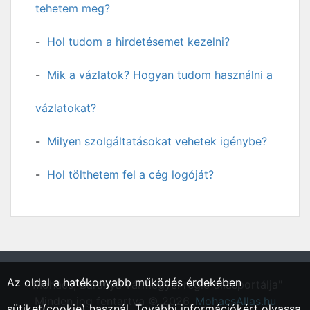
tehetem meg?
Hol tudom a hirdetésemet kezelni?
Mik a vázlatok? Hogyan tudom használni a
vázlatokat?
Milyen szolgáltatásokat vehetek igénybe?
Hol tölthetem fel a cég logóját?
Az oldal a hatékonyabb működés érdekében
"Mohács, Baranya vármegyei régió állásportálja"
Minden jog fentartva © 2026.
MohacsAllas.hu
sütiket(cookie) használ. További információkért olvassa